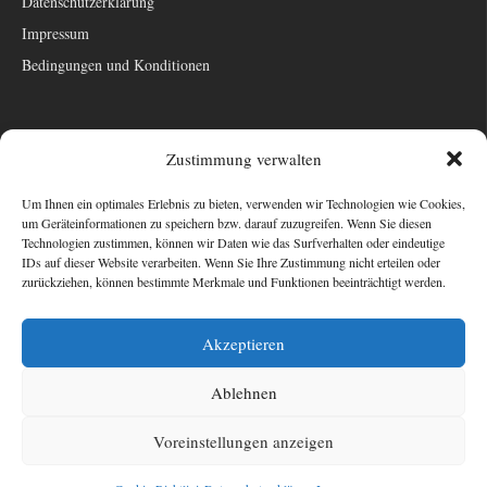
Datenschutzerklärung
Impressum
Bedingungen und Konditionen
Zustimmung verwalten
Um Ihnen ein optimales Erlebnis zu bieten, verwenden wir Technologien wie Cookies,
um Geräteinformationen zu speichern bzw. darauf zuzugreifen. Wenn Sie diesen
WEITERE WICHTIGE SEITEN
Technologien zustimmen, können wir Daten wie das Surfverhalten oder eindeutige
IDs auf dieser Website verarbeiten. Wenn Sie Ihre Zustimmung nicht erteilen oder
zurückziehen, können bestimmte Merkmale und Funktionen beeinträchtigt werden.
FOLLOW
Fantasy Club e. V.
Akzeptieren
Erster Deutscher Fantasy Club
Cuanscadan
Ablehnen
Cookie-Richtlinie (EU)
Voreinstellungen anzeigen