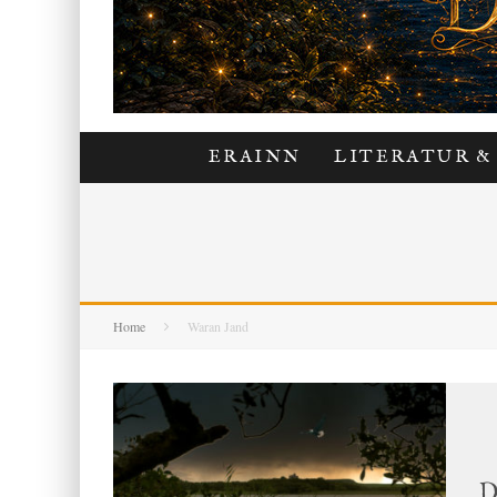
ERAINN
LITERATUR &
Home
Waran Jand
D