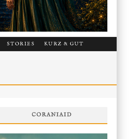
STORIES
KURZ & GUT
CORANIAID